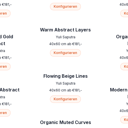
b
€
181
,-
40
x
Konfigurieren
eren
Ko
Warm Abstract Layers
d Gold
Orga
Yuli Saputra
act
40
x
60
cm
ab
€
181
,-
utra
Y
Konfigurieren
b
€
181
,-
40
x
eren
Ko
Flowing Beige Lines
Yuli Saputra
 Abstract
Modern 
40
x
60
cm
ab
€
181
,-
utra
Konfigurieren
b
€
181
,-
Y
40
x
eren
Ko
Organic Muted Curves