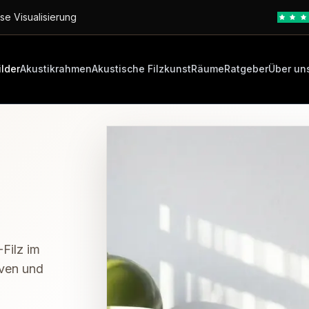
se Visualisierung
ilder
Akustikrahmen
Akustische Filzkunst
Räume
Ratgeber
Über un
Filz im
iven und