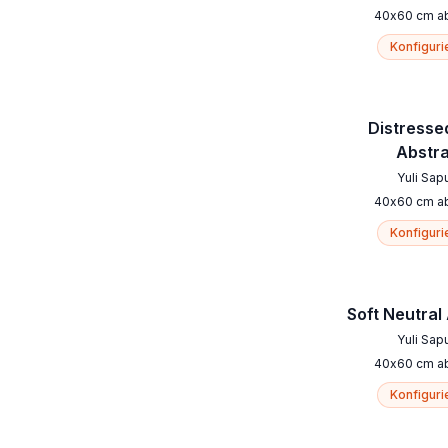
40
x
60
cm
a
Konfiguri
Distresse
Abstr
Yuli Sap
40
x
60
cm
a
Konfiguri
Soft Neutral
Yuli Sap
40
x
60
cm
a
Konfiguri