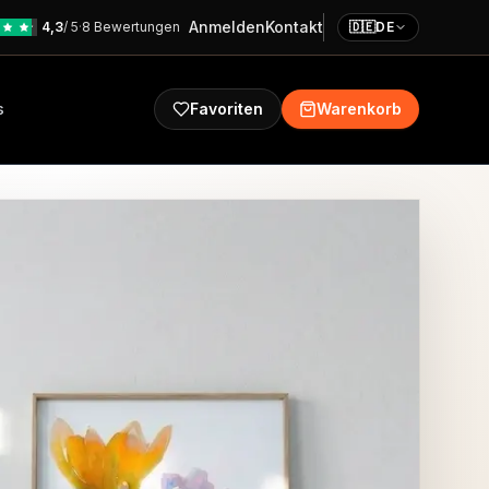
Anmelden
Kontakt
4,3
/ 5
·
8 Bewertungen
🇩🇪
DE
s
Favoriten
Warenkorb