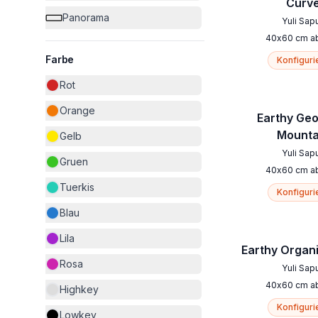
Curv
Panorama
Yuli Sap
40
x
60
cm
a
Farbe
Konfiguri
Rot
Orange
Earthy Ge
Mounta
Gelb
Yuli Sap
Gruen
40
x
60
cm
a
Tuerkis
Konfiguri
Blau
Lila
Earthy Organ
Rosa
Yuli Sap
40
x
60
cm
a
Highkey
Konfiguri
Lowkey