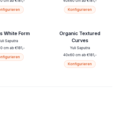
60
cm
ab
€
181
,-
40
x
60
cm
ab
€
181
,-
nfigurieren
Konfigurieren
s White Form
Organic Textured
Curves
uli Saputra
60
cm
ab
€
181
,-
Yuli Saputra
40
x
60
cm
ab
€
181
,-
nfigurieren
Konfigurieren