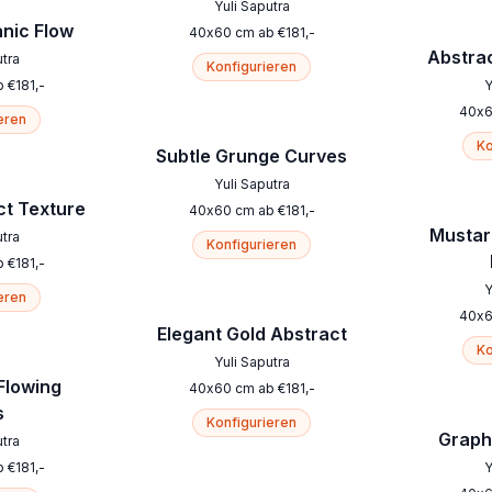
Yuli Saputra
nic Flow
40
x
60
cm
ab
€
181
,-
Abstrac
utra
Konfigurieren
b
€
181
,-
Y
40
x
eren
Ko
Subtle Grunge Curves
Yuli Saputra
ct Texture
40
x
60
cm
ab
€
181
,-
Mustar
utra
Konfigurieren
b
€
181
,-
Y
eren
40
x
Elegant Gold Abstract
Ko
Yuli Saputra
Flowing
40
x
60
cm
ab
€
181
,-
s
Konfigurieren
Graphi
utra
b
€
181
,-
Y