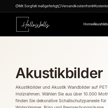
Zum Hauptinhalt springen
Mit Sorgfalt maßgefertigt
Versandkostenfrei
Kostenlo
Home
Akustikb
Akustikbilder
Akustikbilder und Akustik Wandbilder auf PET-
Holzrahmen. Wählen Sie aus über 10.000 Mot
finden Sie dekorative Schallschutzpaneele für
Wohnzimmer, Büro und Besprechungsräume.