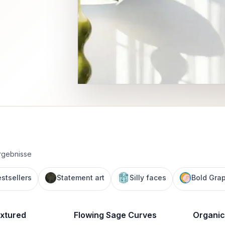
Ergebnisse
stsellers
Statement art
Silly faces
Bold Gra
xtured
Flowing Sage Curves
Organic