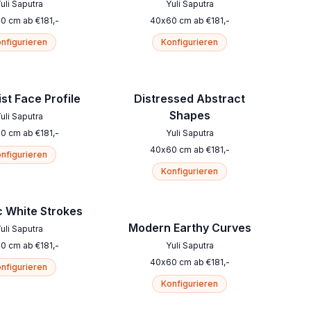
uli Saputra
Yuli Saputra
60
cm
ab
€
181
,-
40
x
60
cm
ab
€
181
,-
nfigurieren
Konfigurieren
st Face Profile
Distressed Abstract
Shapes
uli Saputra
60
cm
ab
€
181
,-
Yuli Saputra
40
x
60
cm
ab
€
181
,-
nfigurieren
Konfigurieren
 White Strokes
Modern Earthy Curves
uli Saputra
60
cm
ab
€
181
,-
Yuli Saputra
40
x
60
cm
ab
€
181
,-
nfigurieren
Konfigurieren