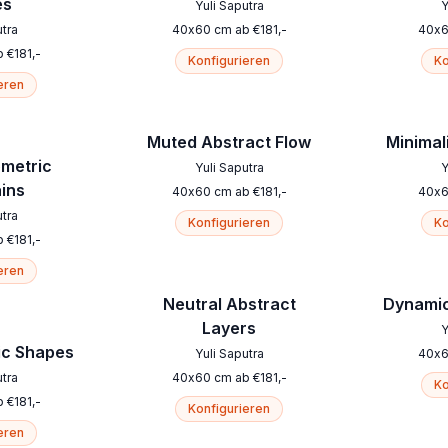
es
Yuli Saputra
Y
utra
40
x
60
cm
ab
€
181
,-
40
x
b
€
181
,-
Konfigurieren
Ko
eren
Muted Abstract Flow
Minimali
ometric
Yuli Saputra
Y
ins
40
x
60
cm
ab
€
181
,-
40
x
utra
Konfigurieren
Ko
b
€
181
,-
eren
Neutral Abstract
Dynamic
Layers
Y
ic Shapes
Yuli Saputra
40
x
utra
40
x
60
cm
ab
€
181
,-
Ko
b
€
181
,-
Konfigurieren
eren