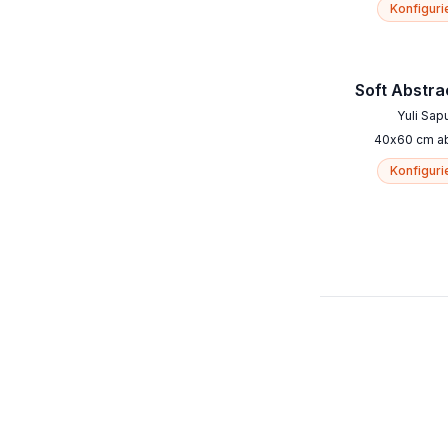
Konfiguri
Soft Abstra
Yuli Sap
40
x
60
cm
a
Konfiguri