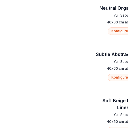
Neutral Orga
Yuli Sap
40
x
60
cm
a
Konfiguri
Subtle Abstra
Yuli Sap
40
x
60
cm
a
Konfiguri
Soft Beige 
Line
Yuli Sap
40
x
60
cm
a