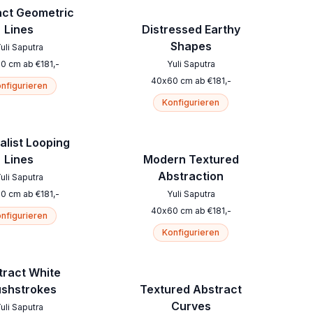
act Geometric
Lines
Distressed Earthy
Shapes
uli Saputra
60
cm
ab
€
181
,-
Yuli Saputra
40
x
60
cm
ab
€
181
,-
nfigurieren
Konfigurieren
alist Looping
Lines
Modern Textured
Abstraction
uli Saputra
60
cm
ab
€
181
,-
Yuli Saputra
40
x
60
cm
ab
€
181
,-
nfigurieren
Konfigurieren
tract White
ushstrokes
Textured Abstract
Curves
uli Saputra