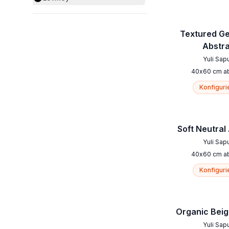
Textured G
Abstr
Yuli Sap
40
x
60
cm
a
Konfiguri
Soft Neutral
Yuli Sap
40
x
60
cm
a
Konfiguri
Organic Bei
Yuli Sap