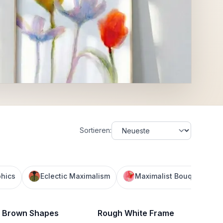
Sortieren
:
phics
Eclectic Maximalism
Maximalist Bouquet
 Brown Shapes
Rough White Frame