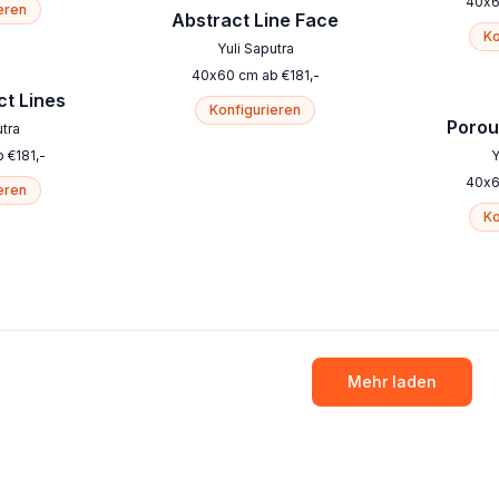
40
x
eren
Abstract Line Face
Ko
Yuli Saputra
40
x
60
cm
ab
€
181
,-
ct Lines
Konfigurieren
Porou
utra
b
€
181
,-
Y
40
x
eren
Ko
Mehr laden