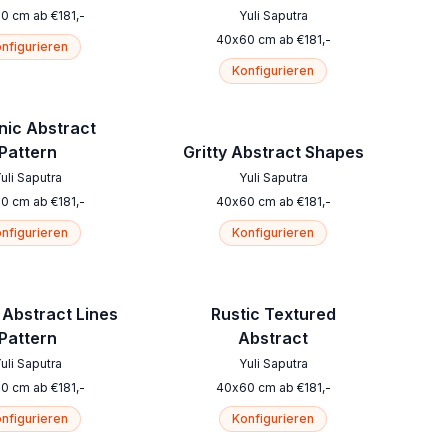
60
cm
ab
€
181
,-
Yuli Saputra
40
x
60
cm
ab
€
181
,-
nfigurieren
Konfigurieren
nic Abstract
Pattern
Gritty Abstract Shapes
uli Saputra
Yuli Saputra
60
cm
ab
€
181
,-
40
x
60
cm
ab
€
181
,-
nfigurieren
Konfigurieren
Abstract Lines
Rustic Textured
Pattern
Abstract
uli Saputra
Yuli Saputra
60
cm
ab
€
181
,-
40
x
60
cm
ab
€
181
,-
nfigurieren
Konfigurieren