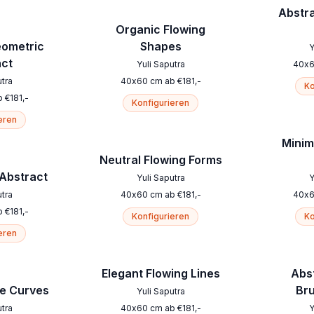
Abstr
Organic Flowing
eometric
Shapes
Y
act
Yuli Saputra
40
x
utra
40
x
60
cm
ab
€
181
,-
Ko
b
€
181
,-
Konfigurieren
eren
Minim
Neutral Flowing Forms
 Abstract
Yuli Saputra
Y
utra
40
x
60
cm
ab
€
181
,-
40
x
b
€
181
,-
Konfigurieren
Ko
eren
Elegant Flowing Lines
Abs
ge Curves
Br
Yuli Saputra
utra
40
x
60
cm
ab
€
181
,-
Y