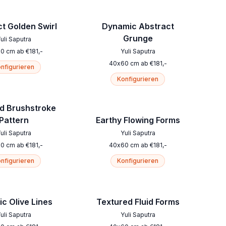
t Golden Swirl
Dynamic Abstract
Grunge
uli Saputra
60
cm
ab
€
181
,-
Yuli Saputra
40
x
60
cm
ab
€
181
,-
nfigurieren
Konfigurieren
d Brushstroke
Pattern
Earthy Flowing Forms
uli Saputra
Yuli Saputra
60
cm
ab
€
181
,-
40
x
60
cm
ab
€
181
,-
nfigurieren
Konfigurieren
c Olive Lines
Textured Fluid Forms
uli Saputra
Yuli Saputra