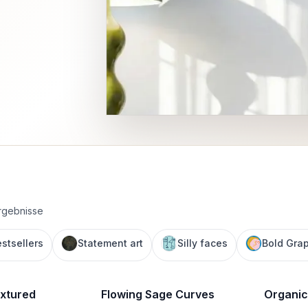
Ergebnisse
stsellers
Statement art
Silly faces
Bold Gra
xtured
Flowing Sage Curves
Organic