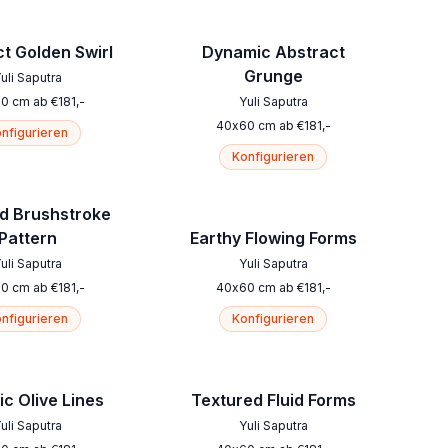
t Golden Swirl
Dynamic Abstract
Grunge
uli Saputra
60
cm
ab
€
181
,-
Yuli Saputra
40
x
60
cm
ab
€
181
,-
nfigurieren
Konfigurieren
d Brushstroke
Pattern
Earthy Flowing Forms
uli Saputra
Yuli Saputra
60
cm
ab
€
181
,-
40
x
60
cm
ab
€
181
,-
nfigurieren
Konfigurieren
c Olive Lines
Textured Fluid Forms
uli Saputra
Yuli Saputra