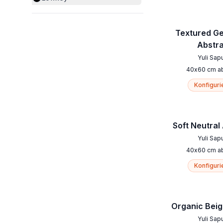
Textured G
Abstr
Yuli Sap
40
x
60
cm
a
Konfiguri
Soft Neutral
Yuli Sap
40
x
60
cm
a
Konfiguri
Organic Bei
Yuli Sap