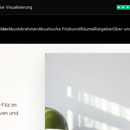
se Visualisierung
ilder
Akustikrahmen
Akustische Filzkunst
Räume
Ratgeber
Über un
Filz im
iven und