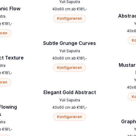
Yuli Saputra
nic Flow
40
x
60
cm
ab
€
181
,-
Abstrac
utra
Konfigurieren
b
€
181
,-
Y
40
x
eren
Ko
Subtle Grunge Curves
Yuli Saputra
ct Texture
40
x
60
cm
ab
€
181
,-
Mustar
utra
Konfigurieren
b
€
181
,-
Y
eren
40
x
Elegant Gold Abstract
Ko
Yuli Saputra
Flowing
40
x
60
cm
ab
€
181
,-
s
Konfigurieren
Graphi
utra
b
€
181
,-
Y