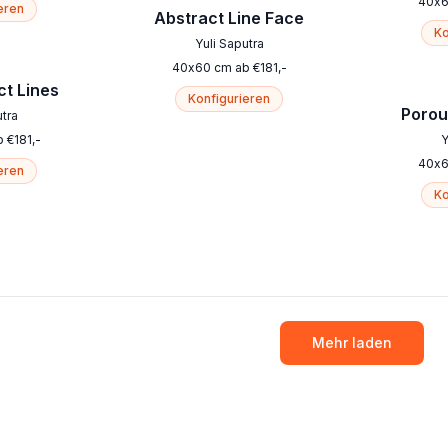
40
x
eren
Abstract Line Face
Ko
Yuli Saputra
40
x
60
cm
ab
€
181
,-
ct Lines
Konfigurieren
Porou
utra
b
€
181
,-
Y
40
x
eren
Ko
Mehr laden