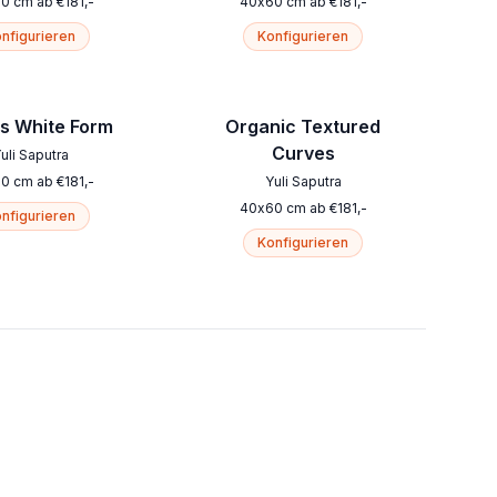
60
cm
ab
€
181
,-
40
x
60
cm
ab
€
181
,-
nfigurieren
Konfigurieren
s White Form
Organic Textured
Curves
uli Saputra
60
cm
ab
€
181
,-
Yuli Saputra
40
x
60
cm
ab
€
181
,-
nfigurieren
Konfigurieren