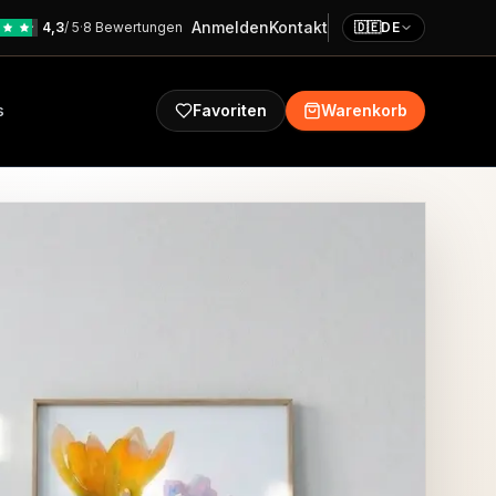
Anmelden
Kontakt
4,3
/ 5
·
8 Bewertungen
🇩🇪
DE
s
Favoriten
Warenkorb