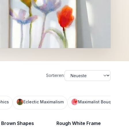
Sortieren
:
phics
Eclectic Maximalism
Maximalist Bouquet
 Brown Shapes
Rough White Frame