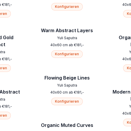
b
€
181
,-
40
x
Konfigurieren
eren
Ko
Warm Abstract Layers
d Gold
Orga
Yuli Saputra
act
40
x
60
cm
ab
€
181
,-
utra
Y
Konfigurieren
b
€
181
,-
40
x
eren
Ko
Flowing Beige Lines
Yuli Saputra
 Abstract
Modern 
40
x
60
cm
ab
€
181
,-
utra
Konfigurieren
b
€
181
,-
Y
40
x
eren
Ko
Organic Muted Curves