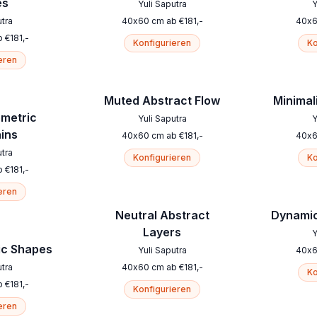
es
Yuli Saputra
Y
utra
40
x
60
cm
ab
€
181
,-
40
x
b
€
181
,-
Konfigurieren
Ko
eren
Muted Abstract Flow
Minimali
ometric
Yuli Saputra
Y
ins
40
x
60
cm
ab
€
181
,-
40
x
utra
Konfigurieren
Ko
b
€
181
,-
eren
Neutral Abstract
Dynamic
Layers
Y
ic Shapes
Yuli Saputra
40
x
utra
40
x
60
cm
ab
€
181
,-
Ko
b
€
181
,-
Konfigurieren
eren