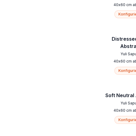
40
x
60
cm
a
Konfiguri
Distresse
Abstr
Yuli Sap
40
x
60
cm
a
Konfiguri
Soft Neutral
Yuli Sap
40
x
60
cm
a
Konfiguri