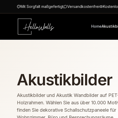
Zum Hauptinhalt springen
Mit Sorgfalt maßgefertigt
Versandkostenfrei
Kostenlo
Home
Akustikb
Akustikbilder
Akustikbilder und Akustik Wandbilder auf PET-
Holzrahmen. Wählen Sie aus über 10.000 Mot
finden Sie dekorative Schallschutzpaneele für
Wohnzimmer, Büro und Besprechungsräume.