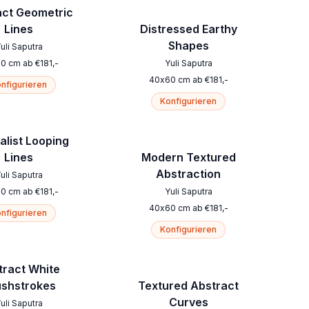
act Geometric
Lines
Distressed Earthy
Shapes
uli Saputra
60
cm
ab
€
181
,-
Yuli Saputra
40
x
60
cm
ab
€
181
,-
nfigurieren
Konfigurieren
alist Looping
Lines
Modern Textured
Abstraction
uli Saputra
60
cm
ab
€
181
,-
Yuli Saputra
40
x
60
cm
ab
€
181
,-
nfigurieren
Konfigurieren
tract White
ushstrokes
Textured Abstract
Curves
uli Saputra