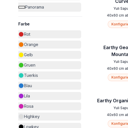
Curv
Panorama
Yuli Sap
40
x
60
cm
a
Farbe
Konfiguri
Rot
Orange
Earthy Ge
Mounta
Gelb
Yuli Sap
Gruen
40
x
60
cm
a
Tuerkis
Konfiguri
Blau
Lila
Earthy Organ
Rosa
Yuli Sap
40
x
60
cm
a
Highkey
Konfiguri
Lowkey