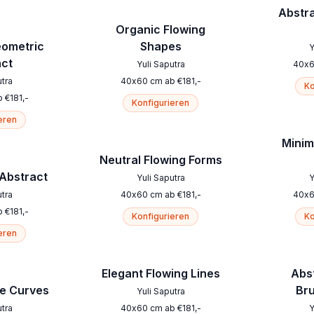
Abstr
Organic Flowing
eometric
Shapes
Y
act
Yuli Saputra
40
x
utra
40
x
60
cm
ab
€
181
,-
Ko
b
€
181
,-
Konfigurieren
eren
Minim
Neutral Flowing Forms
 Abstract
Yuli Saputra
Y
utra
40
x
60
cm
ab
€
181
,-
40
x
b
€
181
,-
Konfigurieren
Ko
eren
Elegant Flowing Lines
Abs
ge Curves
Br
Yuli Saputra
utra
40
x
60
cm
ab
€
181
,-
Y