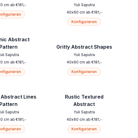
60
cm
ab
€
181
,-
Yuli Saputra
40
x
60
cm
ab
€
181
,-
nfigurieren
Konfigurieren
nic Abstract
Pattern
Gritty Abstract Shapes
uli Saputra
Yuli Saputra
60
cm
ab
€
181
,-
40
x
60
cm
ab
€
181
,-
nfigurieren
Konfigurieren
Abstract Lines
Rustic Textured
Pattern
Abstract
uli Saputra
Yuli Saputra
60
cm
ab
€
181
,-
40
x
60
cm
ab
€
181
,-
nfigurieren
Konfigurieren