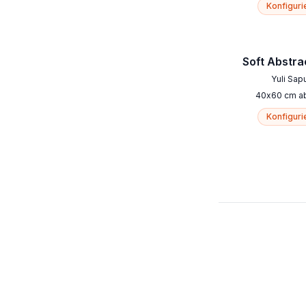
Konfiguri
Soft Abstra
Yuli Sap
40
x
60
cm
a
Konfiguri