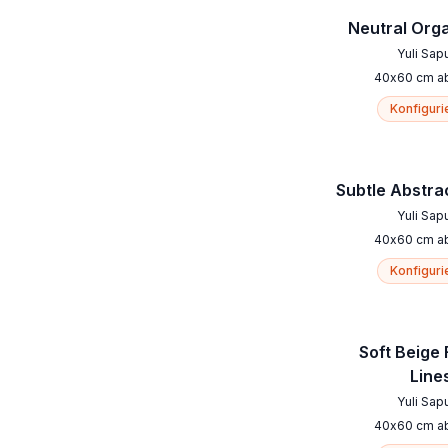
Neutral Orga
Yuli Sap
40
x
60
cm
a
Konfiguri
Subtle Abstra
Yuli Sap
40
x
60
cm
a
Konfiguri
Soft Beige 
Line
Yuli Sap
40
x
60
cm
a