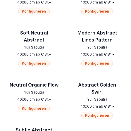
40
x
60
cm
ab
€
181
,-
40
x
60
cm
ab
€
181
,-
Konfigurieren
Konfigurieren
Soft Neutral
Modern Abstract
Abstract
Lines Pattern
Yuli Saputra
Yuli Saputra
40
x
60
cm
ab
€
181
,-
40
x
60
cm
ab
€
181
,-
Konfigurieren
Konfigurieren
Neutral Organic Flow
Abstract Golden
Swirl
Yuli Saputra
40
x
60
cm
ab
€
181
,-
Yuli Saputra
40
x
60
cm
ab
€
181
,-
Konfigurieren
Konfigurieren
Subtle Abstract