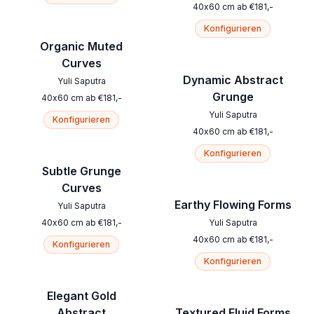
40
x
60
cm
ab
€
181
,-
Konfigurieren
Organic Muted
Curves
Dynamic Abstract
Yuli Saputra
Grunge
40
x
60
cm
ab
€
181
,-
Yuli Saputra
Konfigurieren
40
x
60
cm
ab
€
181
,-
Konfigurieren
Subtle Grunge
Curves
Earthy Flowing Forms
Yuli Saputra
40
x
60
cm
ab
€
181
,-
Yuli Saputra
40
x
60
cm
ab
€
181
,-
Konfigurieren
Konfigurieren
Elegant Gold
Abstract
Textured Fluid Forms