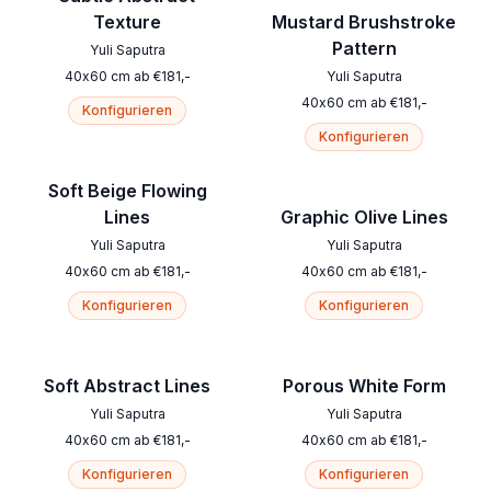
Texture
Mustard Brushstroke
Pattern
Yuli Saputra
40
x
60
cm
ab
€
181
,-
Yuli Saputra
40
x
60
cm
ab
€
181
,-
Konfigurieren
Konfigurieren
Soft Beige Flowing
Lines
Graphic Olive Lines
Yuli Saputra
Yuli Saputra
40
x
60
cm
ab
€
181
,-
40
x
60
cm
ab
€
181
,-
Konfigurieren
Konfigurieren
Soft Abstract Lines
Porous White Form
Yuli Saputra
Yuli Saputra
40
x
60
cm
ab
€
181
,-
40
x
60
cm
ab
€
181
,-
Konfigurieren
Konfigurieren