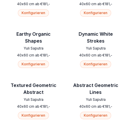
40
x
60
cm
ab
€
181
,-
40
x
60
cm
ab
€
181
,-
Konfigurieren
Konfigurieren
Earthy Organic
Dynamic White
Shapes
Strokes
Yuli Saputra
Yuli Saputra
40
x
60
cm
ab
€
181
,-
40
x
60
cm
ab
€
181
,-
Konfigurieren
Konfigurieren
Textured Geometric
Abstract Geometric
Abstract
Lines
Yuli Saputra
Yuli Saputra
40
x
60
cm
ab
€
181
,-
40
x
60
cm
ab
€
181
,-
Konfigurieren
Konfigurieren