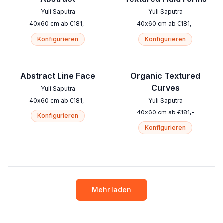
Yuli Saputra
Yuli Saputra
40
x
60
cm
ab
€
181
,-
40
x
60
cm
ab
€
181
,-
Konfigurieren
Konfigurieren
Abstract Line Face
Organic Textured
Curves
Yuli Saputra
40
x
60
cm
ab
€
181
,-
Yuli Saputra
40
x
60
cm
ab
€
181
,-
Konfigurieren
Konfigurieren
Mehr laden