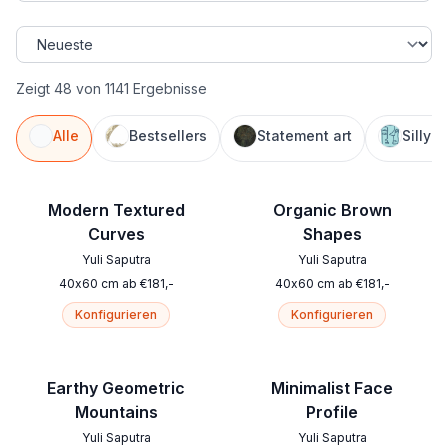
Zeigt 48 von 1141 Ergebnisse
Alle
Bestsellers
Statement art
Silly 
Modern Textured
Organic Brown
Curves
Shapes
Yuli Saputra
Yuli Saputra
40
x
60
cm
ab
€
181
,-
40
x
60
cm
ab
€
181
,-
Konfigurieren
Konfigurieren
Earthy Geometric
Minimalist Face
Mountains
Profile
Yuli Saputra
Yuli Saputra