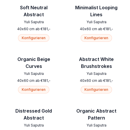
Soft Neutral
Minimalist Looping
Abstract
Lines
Yuli Saputra
Yuli Saputra
40
x
60
cm
ab
€
181
,-
40
x
60
cm
ab
€
181
,-
Konfigurieren
Konfigurieren
Organic Beige
Abstract White
Curves
Brushstrokes
Yuli Saputra
Yuli Saputra
40
x
60
cm
ab
€
181
,-
40
x
60
cm
ab
€
181
,-
Konfigurieren
Konfigurieren
Distressed Gold
Organic Abstract
Abstract
Pattern
Yuli Saputra
Yuli Saputra