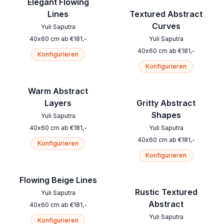
Elegant Flowing
Lines
Textured Abstract
Curves
Yuli Saputra
40
x
60
cm
ab
€
181
,-
Yuli Saputra
40
x
60
cm
ab
€
181
,-
Konfigurieren
Konfigurieren
Warm Abstract
Layers
Gritty Abstract
Shapes
Yuli Saputra
40
x
60
cm
ab
€
181
,-
Yuli Saputra
40
x
60
cm
ab
€
181
,-
Konfigurieren
Konfigurieren
Flowing Beige Lines
Rustic Textured
Yuli Saputra
Abstract
40
x
60
cm
ab
€
181
,-
Yuli Saputra
Konfigurieren