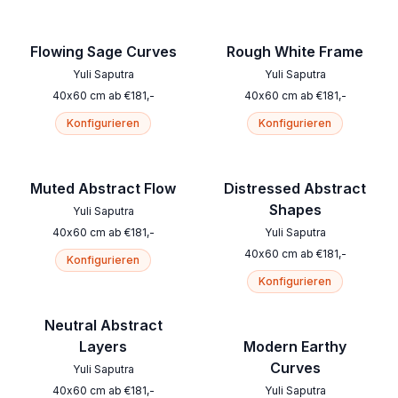
Flowing Sage Curves
Rough White Frame
Yuli Saputra
Yuli Saputra
40
x
60
cm
ab
€
181
,-
40
x
60
cm
ab
€
181
,-
Konfigurieren
Konfigurieren
Muted Abstract Flow
Distressed Abstract
Shapes
Yuli Saputra
40
x
60
cm
ab
€
181
,-
Yuli Saputra
40
x
60
cm
ab
€
181
,-
Konfigurieren
Konfigurieren
Neutral Abstract
Layers
Modern Earthy
Curves
Yuli Saputra
40
x
60
cm
ab
€
181
,-
Yuli Saputra