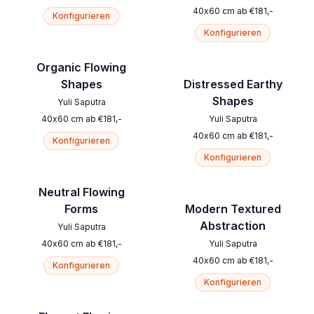
40
x
60
cm
ab
€
181
,-
Konfigurieren
Konfigurieren
Organic Flowing
Shapes
Distressed Earthy
Shapes
Yuli Saputra
40
x
60
cm
ab
€
181
,-
Yuli Saputra
40
x
60
cm
ab
€
181
,-
Konfigurieren
Konfigurieren
Neutral Flowing
Forms
Modern Textured
Abstraction
Yuli Saputra
40
x
60
cm
ab
€
181
,-
Yuli Saputra
40
x
60
cm
ab
€
181
,-
Konfigurieren
Konfigurieren