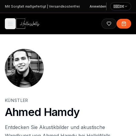
Zum Hauptinhalt springen
Mit Sorgfalt maßgefertigt
|
Versandkostenfrei
Anmelden
🇩🇪
DE
KÜNSTLER
Ahmed Hamdy
Entdecken Sie Akustikbilder und akustische
Wandkunst von Ahmed Hamdy bei HelloWalls.