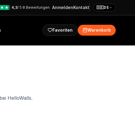
Anmelden
Kontakt
4,3
/ 5
·
8 Bewertungen
🇩🇪
DE
s
Favoriten
Warenkorb
ei HelloWalls.