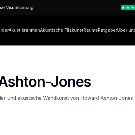
se Visualisierung
ilder
Akustikrahmen
Akustische Filzkunst
Räume
Ratgeber
Über un
Ashton-Jones
lder und akustische Wandkunst von Howard Ashton-Jones b