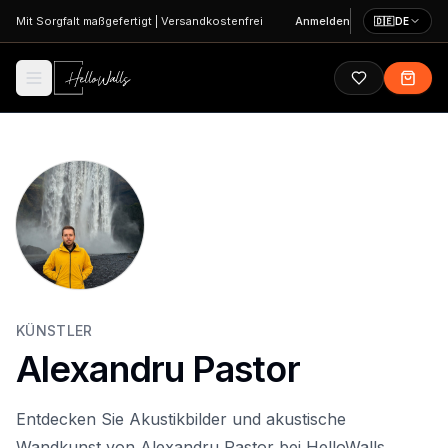
Zum Hauptinhalt springen
Mit Sorgfalt maßgefertigt
|
Versandkostenfrei
Anmelden
🇩🇪
DE
KÜNSTLER
Alexandru Pastor
Entdecken Sie Akustikbilder und akustische
Wandkunst von Alexandru Pastor bei HelloWalls.