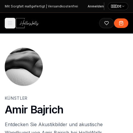
Zum Hauptinhalt springen
Mit Sorgfalt maßgefertigt
|
Versandkostenfrei
Anmelden
🇩🇪
DE
KÜNSTLER
Amir Bajrich
Entdecken Sie Akustikbilder und akustische
Wandkunst von Amir Bajrich bei HelloWalls.