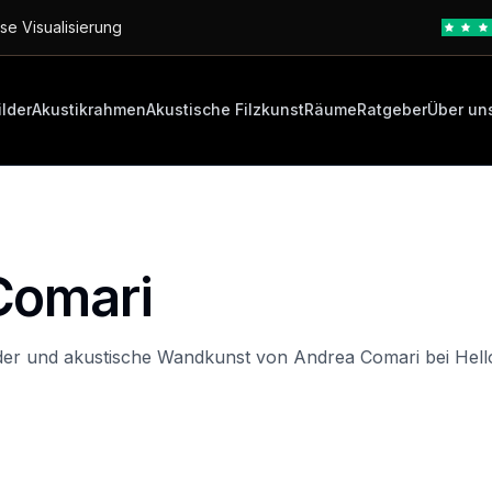
se Visualisierung
ilder
Akustikrahmen
Akustische Filzkunst
Räume
Ratgeber
Über un
Comari
lder und akustische Wandkunst von Andrea Comari bei Hell