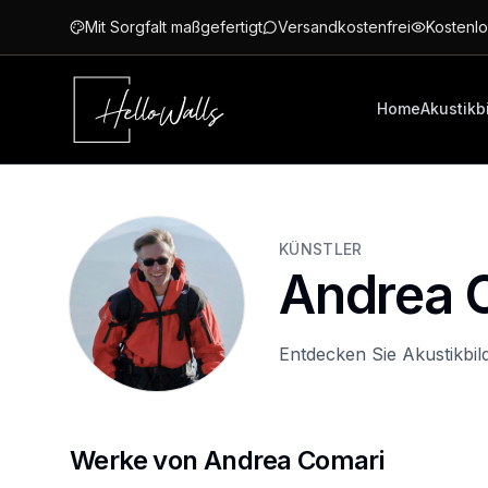
Zum Hauptinhalt springen
Mit Sorgfalt maßgefertigt
Versandkostenfrei
Kostenlo
Home
Akustikb
KÜNSTLER
Andrea 
Entdecken Sie Akustikbi
Werke von Andrea Comari