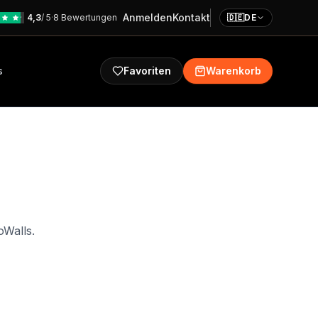
Anmelden
Kontakt
4,3
/ 5
·
8 Bewertungen
🇩🇪
DE
s
Favoriten
Warenkorb
oWalls.