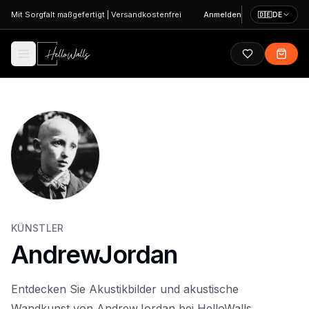
Zum Hauptinhalt springen
Mit Sorgfalt maßgefertigt
|
Versandkostenfrei
Anmelden
🇩🇪
DE
KÜNSTLER
AndrewJordan
Entdecken Sie Akustikbilder und akustische
Wandkunst von AndrewJordan bei HelloWalls.