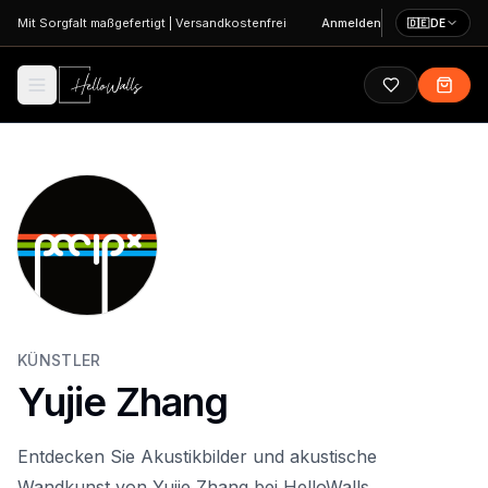
Zum Hauptinhalt springen
Mit Sorgfalt maßgefertigt
|
Versandkostenfrei
Anmelden
🇩🇪
DE
KÜNSTLER
Yujie Zhang
Entdecken Sie Akustikbilder und akustische
Wandkunst von Yujie Zhang bei HelloWalls.