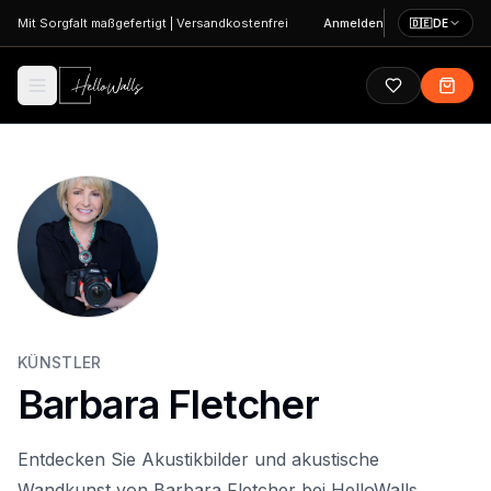
Zum Hauptinhalt springen
Mit Sorgfalt maßgefertigt
|
Versandkostenfrei
Anmelden
🇩🇪
DE
KÜNSTLER
Barbara Fletcher
Entdecken Sie Akustikbilder und akustische
Wandkunst von Barbara Fletcher bei HelloWalls.