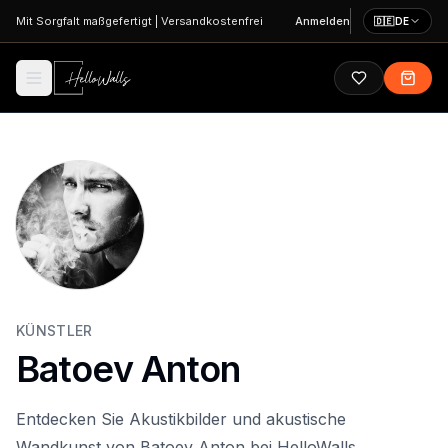
Zum Hauptinhalt springen
Mit Sorgfalt maßgefertigt
|
Versandkostenfrei
Anmelden
🇩🇪
DE
KÜNSTLER
Batoev Anton
Entdecken Sie Akustikbilder und akustische
Wandkunst von Batoev Anton bei HelloWalls.