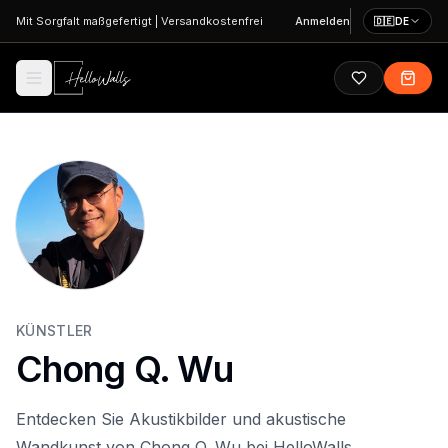
Zum Hauptinhalt springen
Mit Sorgfalt maßgefertigt
|
Versandkostenfrei
Anmelden
🇩🇪
DE
KÜNSTLER
Chong Q. Wu
Entdecken Sie Akustikbilder und akustische
Wandkunst von Chong Q. Wu bei HelloWalls.