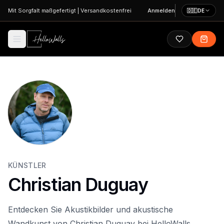
Zum Hauptinhalt springen
Mit Sorgfalt maßgefertigt
|
Versandkostenfrei
Anmelden
🇩🇪
DE
KÜNSTLER
Christian Duguay
Entdecken Sie Akustikbilder und akustische
Wandkunst von Christian Duguay bei HelloWalls.