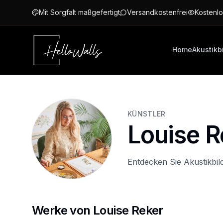
Zum Hauptinhalt springen
Mit Sorgfalt maßgefertigt
Versandkostenfrei
Kostenlo
Home
Akustikb
KÜNSTLER
Louise R
Entdecken Sie Akustikbil
Werke von Louise Reker