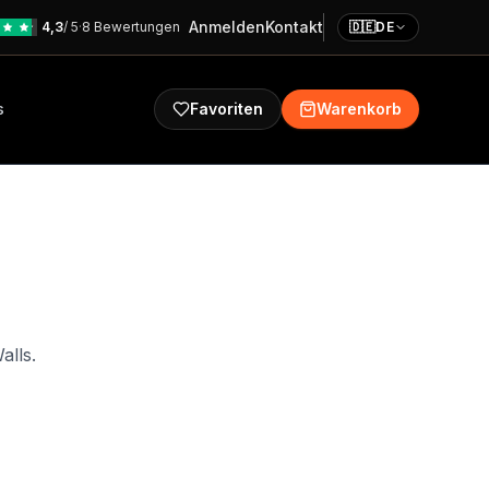
Anmelden
Kontakt
4,3
/ 5
·
8 Bewertungen
🇩🇪
DE
s
Favoriten
Warenkorb
alls.