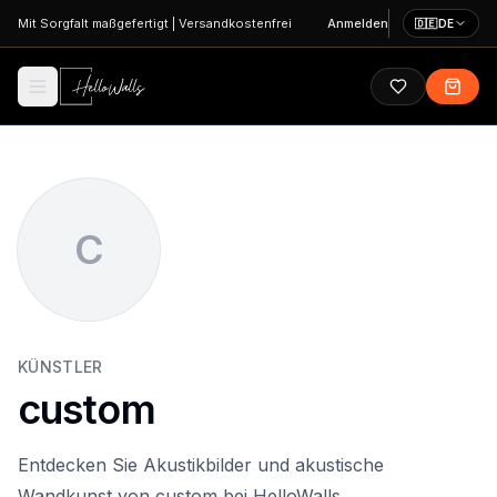
Zum Hauptinhalt springen
Mit Sorgfalt maßgefertigt
|
Versandkostenfrei
Anmelden
🇩🇪
DE
C
KÜNSTLER
custom
Entdecken Sie Akustikbilder und akustische
Wandkunst von custom bei HelloWalls.