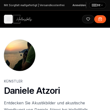
Zum Hauptinhalt springen
Mit Sorgfalt maßgefertigt
|
Versandkostenfrei
Anmelden
🇩🇪
DE
KÜNSTLER
Daniele Atzori
Entdecken Sie Akustikbilder und akustische
Wandkunst von Daniele Atzori bei HelloWalls.