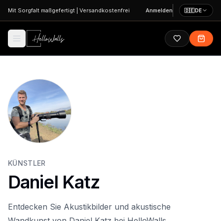
Zum Hauptinhalt springen
Mit Sorgfalt maßgefertigt
|
Versandkostenfrei
Anmelden
🇩🇪
DE
KÜNSTLER
Daniel Katz
Entdecken Sie Akustikbilder und akustische
Wandkunst von Daniel Katz bei HelloWalls.