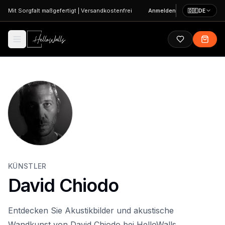
Zum Hauptinhalt springen
Mit Sorgfalt maßgefertigt
|
Versandkostenfrei
Anmelden
🇩🇪
DE
KÜNSTLER
David Chiodo
Entdecken Sie Akustikbilder und akustische
Wandkunst von David Chiodo bei HelloWalls.