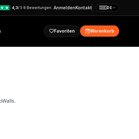
Anmelden
Kontakt
4,3
/ 5
·
8 Bewertungen
🇩🇪
DE
s
Favoriten
Warenkorb
oWalls.