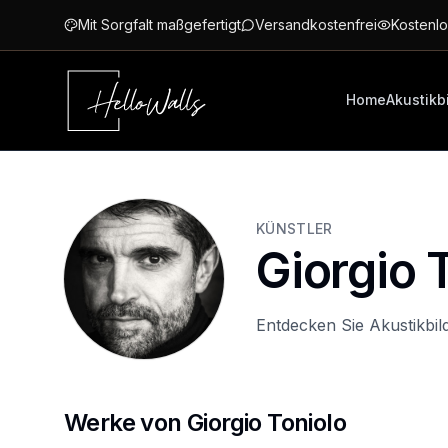
Zum Hauptinhalt springen
Mit Sorgfalt maßgefertigt
Versandkostenfrei
Kostenlo
Home
Akustikb
KÜNSTLER
Giorgio 
Entdecken Sie Akustikbil
Werke von Giorgio Toniolo