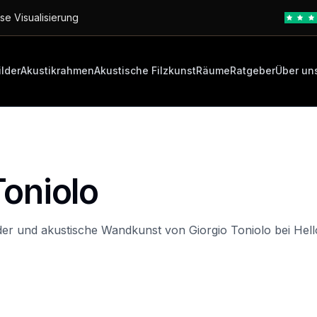
se Visualisierung
ilder
Akustikrahmen
Akustische Filzkunst
Räume
Ratgeber
Über un
Toniolo
der und akustische Wandkunst von Giorgio Toniolo bei Hell