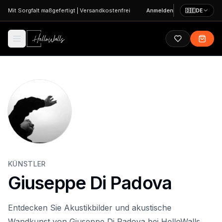
Zum Hauptinhalt springen
Mit Sorgfalt maßgefertigt
|
Versandkostenfrei
Anmelden
🇩🇪
DE
KÜNSTLER
Giuseppe Di Padova
Entdecken Sie Akustikbilder und akustische
Wandkunst von Giuseppe Di Padova bei HelloWalls.