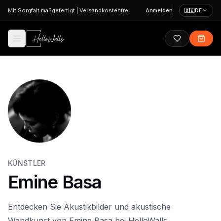
Zum Hauptinhalt springen
Mit Sorgfalt maßgefertigt
|
Versandkostenfrei
Anmelden
🇩🇪
DE
KÜNSTLER
Emine Basa
Entdecken Sie Akustikbilder und akustische
Wandkunst von Emine Basa bei HelloWalls.