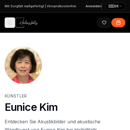
Zum Hauptinhalt springen
Mit Sorgfalt maßgefertigt
|
Versandkostenfrei
Anmelden
🇩🇪
DE
KÜNSTLER
Eunice Kim
Entdecken Sie Akustikbilder und akustische
Wandkunst von Eunice Kim bei HelloWalls.