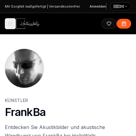
Zum Hauptinhalt springen
Mit Sorgfalt maßgefertigt
|
Versandkostenfrei
Anmelden
🇩🇪
DE
KÜNSTLER
FrankBa
Entdecken Sie Akustikbilder und akustische
Wandkunst von FrankBa bei HelloWalls.