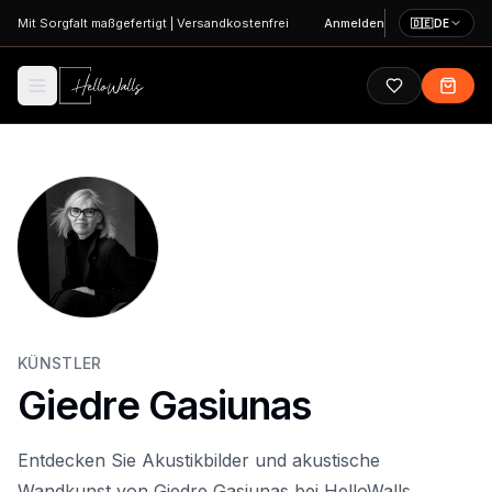
Zum Hauptinhalt springen
Mit Sorgfalt maßgefertigt
|
Versandkostenfrei
Anmelden
🇩🇪
DE
KÜNSTLER
Giedre Gasiunas
Entdecken Sie Akustikbilder und akustische
Wandkunst von Giedre Gasiunas bei HelloWalls.