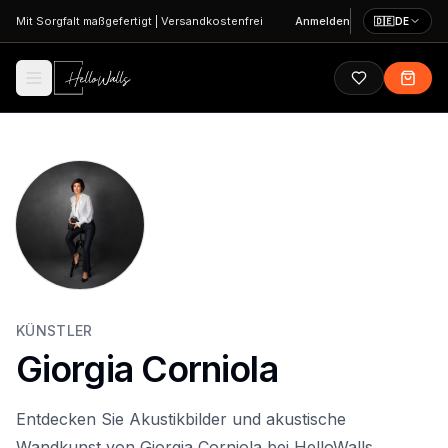
Zum Hauptinhalt springen
Mit Sorgfalt maßgefertigt
|
Versandkostenfrei
Anmelden
🇩🇪
DE
KÜNSTLER
Giorgia Corniola
Entdecken Sie Akustikbilder und akustische
Wandkunst von Giorgia Corniola bei HelloWalls.