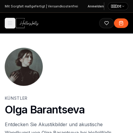
Zum Hauptinhalt springen
Mit Sorgfalt maßgefertigt
|
Versandkostenfrei
Anmelden
🇩🇪
DE
KÜNSTLER
Olga Barantseva
Entdecken Sie Akustikbilder und akustische
Wandkunst von Olga Barantseva bei HelloWalls.