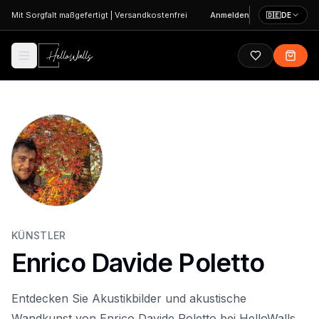
Zum Hauptinhalt springen
Mit Sorgfalt maßgefertigt
|
Versandkostenfrei
Anmelden
🇩🇪
DE
KÜNSTLER
Enrico Davide Poletto
Entdecken Sie Akustikbilder und akustische
Wandkunst von Enrico Davide Poletto bei HelloWalls.