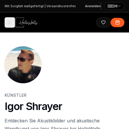
Zum Hauptinhalt springen
Mit Sorgfalt maßgefertigt
|
Versandkostenfrei
Anmelden
🇩🇪
DE
KÜNSTLER
Igor Shrayer
Entdecken Sie Akustikbilder und akustische
Wandkunst von Igor Shrayer bei HelloWalls.