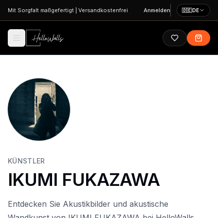
Zum Hauptinhalt springen
Mit Sorgfalt maßgefertigt
|
Versandkostenfrei
Anmelden
🇩🇪
DE
KÜNSTLER
IKUMI FUKAZAWA
Entdecken Sie Akustikbilder und akustische
Wandkunst von IKUMI FUKAZAWA bei HelloWalls.