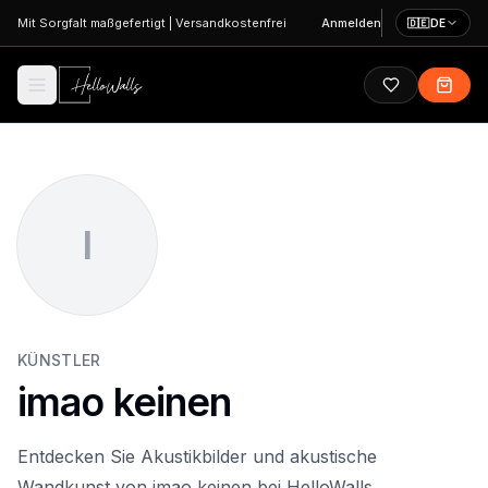
Zum Hauptinhalt springen
Mit Sorgfalt maßgefertigt
|
Versandkostenfrei
Anmelden
🇩🇪
DE
I
KÜNSTLER
imao keinen
Entdecken Sie Akustikbilder und akustische
Wandkunst von imao keinen bei HelloWalls.