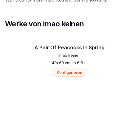
Werke von imao keinen
A Pair Of Peacocks In Spring
imao keinen
40
x
60
cm
ab
€
181
,-
Konfigurieren