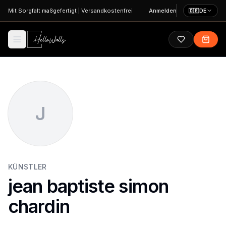
Zum Hauptinhalt springen
Mit Sorgfalt maßgefertigt
|
Versandkostenfrei
Anmelden
🇩🇪
DE
J
KÜNSTLER
jean baptiste simon
chardin