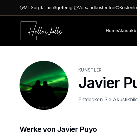
Zum Hauptinhalt springen
Mit Sorgfalt maßgefertigt
Versandkostenfrei
Kostenlo
Home
Akustikb
KÜNSTLER
Javier P
Entdecken Sie Akustikbil
Werke von Javier Puyo