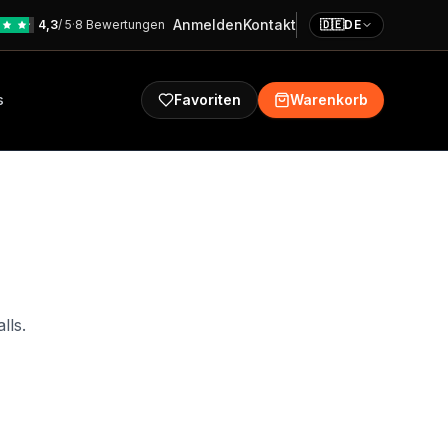
Anmelden
Kontakt
4,3
/ 5
·
8 Bewertungen
🇩🇪
DE
s
Favoriten
Warenkorb
lls.