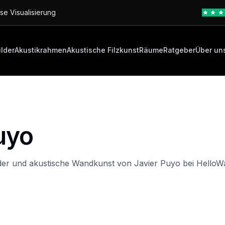
se Visualisierung
ilder
Akustikrahmen
Akustische Filzkunst
Räume
Ratgeber
Über un
uyo
der und akustische Wandkunst von Javier Puyo bei HelloWa