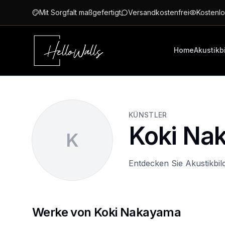
Zum Hauptinhalt springen
Mit Sorgfalt maßgefertigt
Versandkostenfrei
Kostenlo
Home
Akustikb
KÜNSTLER
Koki Na
K
Entdecken Sie Akustikbi
Werke von Koki Nakayama