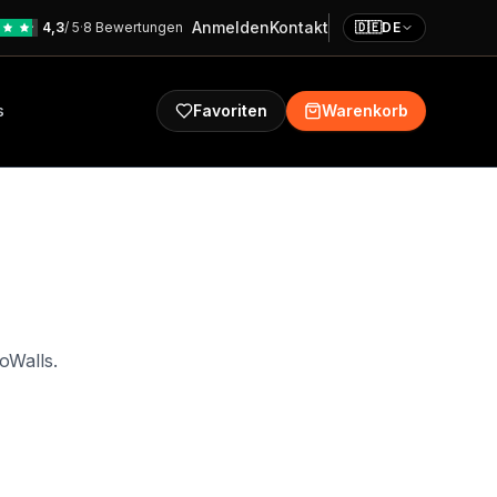
Anmelden
Kontakt
4,3
/ 5
·
8 Bewertungen
🇩🇪
DE
s
Favoriten
Warenkorb
oWalls.