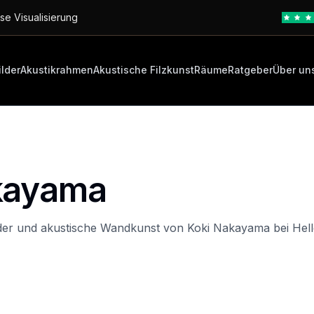
se Visualisierung
ilder
Akustikrahmen
Akustische Filzkunst
Räume
Ratgeber
Über un
kayama
lder und akustische Wandkunst von Koki Nakayama bei Hell