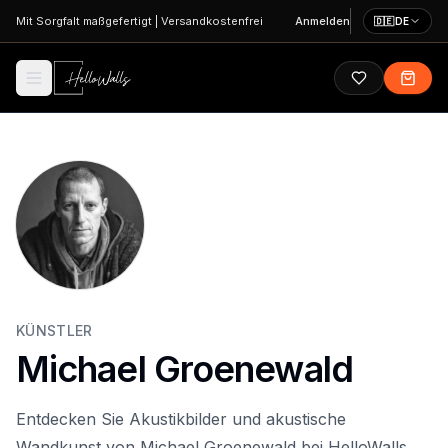
Zum Hauptinhalt springen
Mit Sorgfalt maßgefertigt
|
Versandkostenfrei
Anmelden
🇩🇪
DE
KÜNSTLER
Michael Groenewald
Entdecken Sie Akustikbilder und akustische
Wandkunst von Michael Groenewald bei HelloWalls.