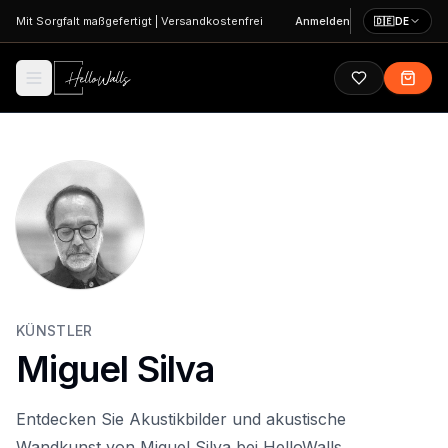
Zum Hauptinhalt springen
Mit Sorgfalt maßgefertigt
|
Versandkostenfrei
Anmelden
🇩🇪
DE
KÜNSTLER
Miguel Silva
Entdecken Sie Akustikbilder und akustische
Wandkunst von Miguel Silva bei HelloWalls.