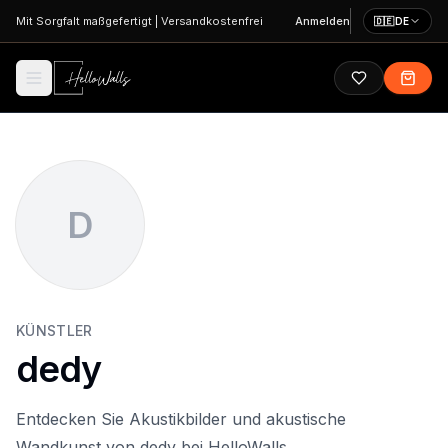
Zum Hauptinhalt springen
Mit Sorgfalt maßgefertigt
|
Versandkostenfrei
Anmelden
🇩🇪
DE
D
KÜNSTLER
dedy
Entdecken Sie Akustikbilder und akustische
Wandkunst von dedy bei HelloWalls.