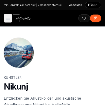
Zum Hauptinhalt springen
Mit Sorgfalt maßgefertigt
|
Versandkostenfrei
Anmelden
🇩🇪
DE
KÜNSTLER
Nikunj
Entdecken Sie Akustikbilder und akustische
Wandkunst von Nikunj bei HelloWalls.