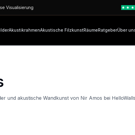
se Visualisierung
ilder
Akustikrahmen
Akustische Filzkunst
Räume
Ratgeber
Über un
s
der und akustische Wandkunst von Nir Amos bei HelloWalls