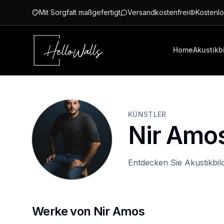
Zum Hauptinhalt springen
Mit Sorgfalt maßgefertigt
Versandkostenfrei
Kostenlo
Home
Akustikb
KÜNSTLER
Nir Amo
Entdecken Sie Akustikbil
Werke von Nir Amos