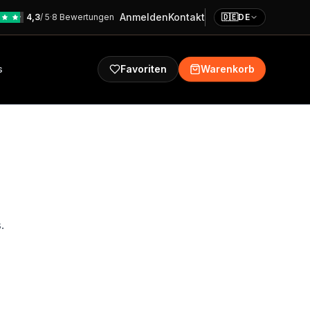
Anmelden
Kontakt
4,3
/ 5
·
8 Bewertungen
🇩🇪
DE
s
Favoriten
Warenkorb
.