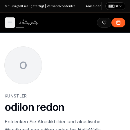
Zum Hauptinhalt springen
Mit Sorgfalt maßgefertigt
|
Versandkostenfrei
Anmelden
🇩🇪
DE
O
KÜNSTLER
odilon redon
Entdecken Sie Akustikbilder und akustische
Wandkunst von odilon redon bei HelloWalls.