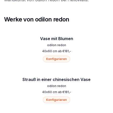
Werke von odilon redon
Vase mit Blumen
odilon redon
40
x
60
cm
ab
€
181
,-
Konfigurieren
Strauß in einer chinesischen Vase
odilon redon
40
x
60
cm
ab
€
181
,-
Konfigurieren