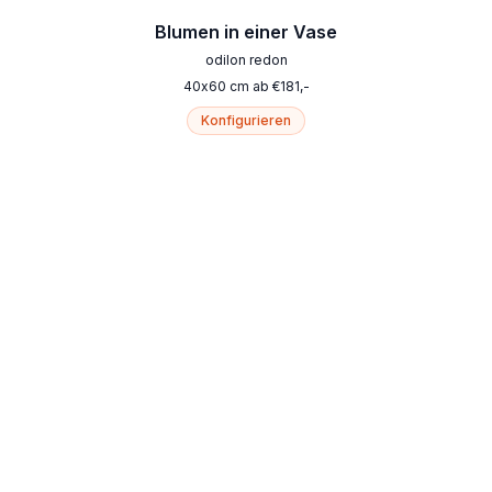
Blumen in einer Vase
odilon redon
40
x
60
cm
ab
€
181
,-
Konfigurieren