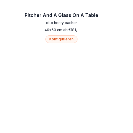
Pitcher And A Glass On A Table
otto henry bacher
40
x
60
cm
ab
€
181
,-
Konfigurieren