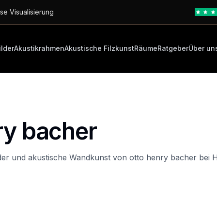
se Visualisierung
ilder
Akustikrahmen
Akustische Filzkunst
Räume
Ratgeber
Über un
ry bacher
der und akustische Wandkunst von otto henry bacher bei H