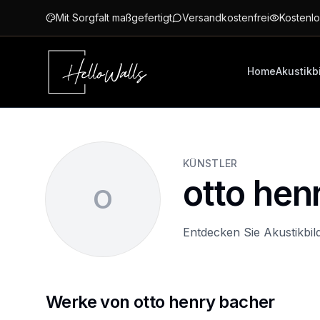
Zum Hauptinhalt springen
Mit Sorgfalt maßgefertigt
Versandkostenfrei
Kostenlo
Home
Akustikb
KÜNSTLER
otto hen
O
Entdecken Sie Akustikbil
Werke von otto henry bacher