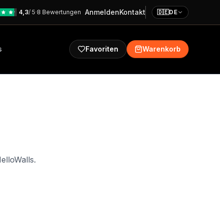
Anmelden
Kontakt
4,3
/ 5
·
8 Bewertungen
🇩🇪
DE
s
Favoriten
Warenkorb
elloWalls.