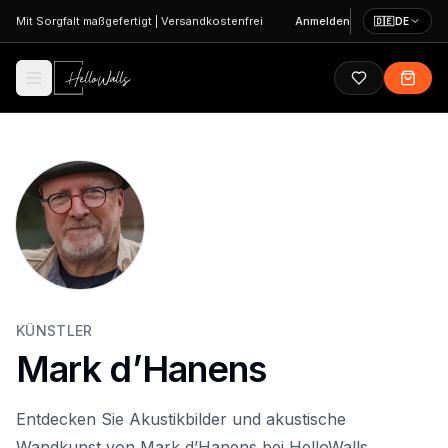
Zum Hauptinhalt springen
Mit Sorgfalt maßgefertigt
|
Versandkostenfrei
Anmelden
🇩🇪
DE
KÜNSTLER
Mark d’Hanens
Entdecken Sie Akustikbilder und akustische
Wandkunst von Mark d’Hanens bei HelloWalls.