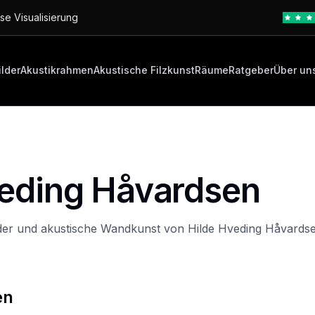
se Visualisierung
ilder
Akustikrahmen
Akustische Filzkunst
Räume
Ratgeber
Über un
veding Håvardsen
der und akustische Wandkunst von Hilde Hveding Håvardsen
en