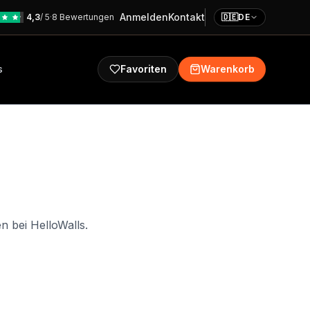
Anmelden
Kontakt
4,3
/ 5
·
8 Bewertungen
🇩🇪
DE
s
Favoriten
Warenkorb
 bei HelloWalls.