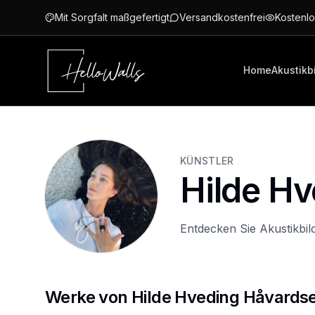
Zum Hauptinhalt springen
Mit Sorgfalt maßgefertigt
Versandkostenfrei
Kostenlo
Home
Akustikb
KÜNSTLER
Hilde H
Entdecken Sie Akustikbil
Werke von Hilde Hveding Håvards