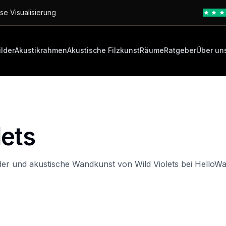
se Visualisierung
ilder
Akustikrahmen
Akustische Filzkunst
Räume
Ratgeber
Über un
lets
der und akustische Wandkunst von Wild Violets bei HelloWal