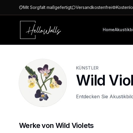
Zum Hauptinhalt springen
Mit Sorgfalt maßgefertigt
Versandkostenfrei
Kostenlo
Home
Akustikb
KÜNSTLER
Wild Vio
Entdecken Sie Akustikbil
Werke von Wild Violets