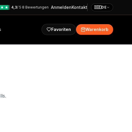
Anmelden
Kontakt
4,3
/ 5
·
8 Bewertungen
🇩🇪
DE
s
Favoriten
Warenkorb
ls.