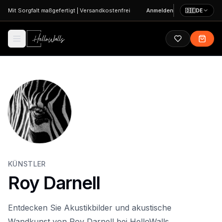
Zum Hauptinhalt springen
Mit Sorgfalt maßgefertigt
|
Versandkostenfrei
Anmelden
🇩🇪
DE
KÜNSTLER
Roy Darnell
Entdecken Sie Akustikbilder und akustische
Wandkunst von Roy Darnell bei HelloWalls.