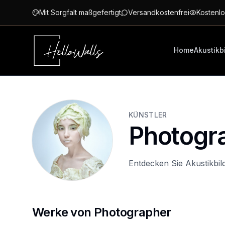
Zum Hauptinhalt springen
Mit Sorgfalt maßgefertigt
Versandkostenfrei
Kostenlo
Home
Akustikb
KÜNSTLER
Photogr
Entdecken Sie Akustikbi
Werke von Photographer