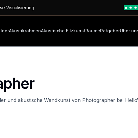
se Visualisierung
ilder
Akustikrahmen
Akustische Filzkunst
Räume
Ratgeber
Über un
apher
lder und akustische Wandkunst von Photographer bei Hello