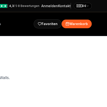
Anmelden
Kontakt
4,3
/ 5
·
8 Bewertungen
🇩🇪
DE
s
Favoriten
Warenkorb
Walls.