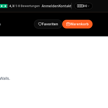
Anmelden
Kontakt
4,3
/ 5
·
8 Bewertungen
🇩🇪
DE
s
Favoriten
Warenkorb
Walls.