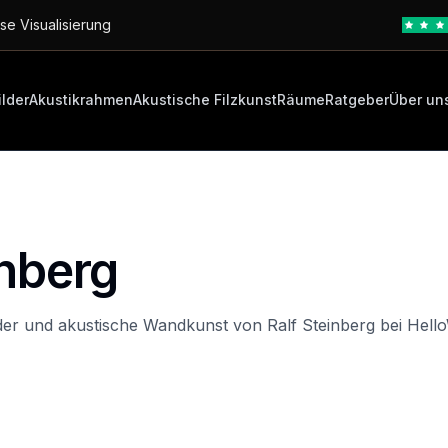
se Visualisierung
ilder
Akustikrahmen
Akustische Filzkunst
Räume
Ratgeber
Über un
inberg
der und akustische Wandkunst von Ralf Steinberg bei Hello