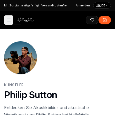
Zum Hauptinhalt springen
Mit Sorgfalt maßgefertigt
|
Versandkostenfrei
Anmelden
🇩🇪
DE
KÜNSTLER
Philip Sutton
Entdecken Sie Akustikbilder und akustische
Wandkunst von Philip Sutton bei HelloWalls.