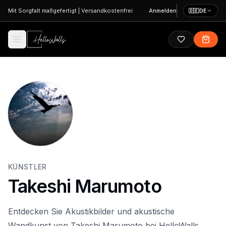
Zum Hauptinhalt springen
Mit Sorgfalt maßgefertigt
|
Versandkostenfrei
Anmelden
🇩🇪
DE
KÜNSTLER
Takeshi Marumoto
Entdecken Sie Akustikbilder und akustische
Wandkunst von Takeshi Marumoto bei HelloWalls.