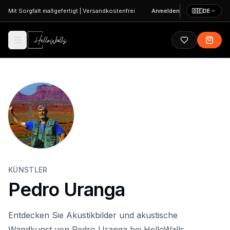
Zum Hauptinhalt springen
Mit Sorgfalt maßgefertigt
|
Versandkostenfrei
Anmelden
🇩🇪
DE
KÜNSTLER
Pedro Uranga
Entdecken Sie Akustikbilder und akustische
Wandkunst von Pedro Uranga bei HelloWalls.